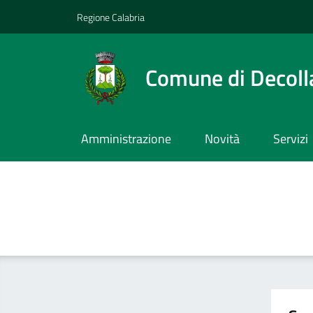
Vai ai contenuti
Vai al footer
Regione Calabria
Comune di Decoll
Amministrazione
Novità
Servizi