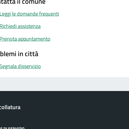
tatta il comune
Leggi le domande frequenti
Richiedi assistenza
Prenota appuntamento
blemi in città
Segnala disservizio
ollatura
E DI SERVIZIO